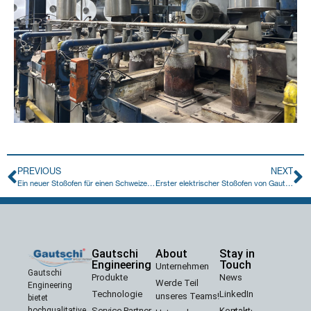
PREVIOUS
NEXT
Ein neuer Stoßofen für einen Schweizer Kunden
Erster elektrischer Stoßofen von Gautschi
Gautschi
About
Stay in
Engineering
Touch
Unternehmen
Gautschi
Produkte
News
Werde Teil
Engineering
Technologie
LinkedIn
unseres Teams!
bietet
Service Partner
Kontakt
hochqualitative