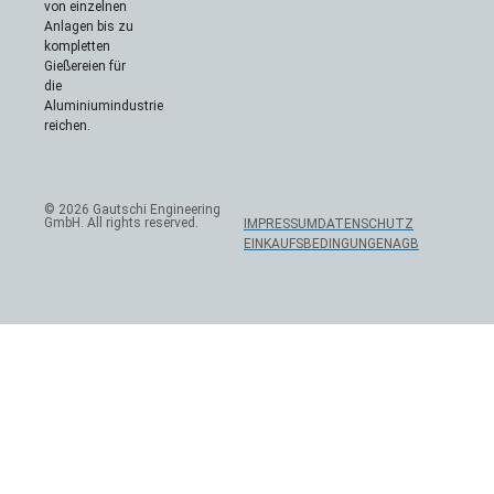
von einzelnen
Anlagen bis zu
kompletten
Gießereien für
die
Aluminiumindustrie
reichen.
© 2026 Gautschi Engineering
GmbH. All rights reserved.
IMPRESSUM
DATENSCHUTZ
EINKAUFSBEDINGUNGEN
AGB