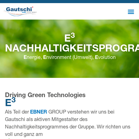
3
E
NACHHALTIGKEITSPROG
E
nergie,
E
nvironment (Umwelt),
E
volution
Driving Green Technologies
3
E
Als Teil der
EBNER
GROUP verstehen wir uns bei
Gautschi als aktiven Mitgestalter des
Nachhaltigkeitsprogrammes der Gruppe. Wir richten uns
voll und ganz am